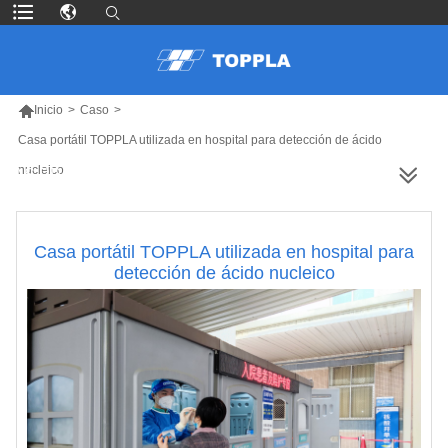

Inicio
>
Caso
>
Casa portátil TOPPLA utilizada en hospital para detección de ácido
nucleico
MÁS PRODUCTOS
Casa portátil TOPPLA utilizada en hospital para
detección de ácido nucleico