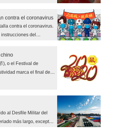
n contra el coronavirus
alla contra el coronavirus.
instrucciones del
us. El ambiente alrededor
epidemia será
 chino
), o el Festival de
tividad marca el final de
 la primavera y lo que trae
mienzos y nuevos
o al Desfile Militar del
feriado más largo, excepto