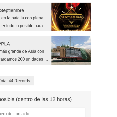
 Septiembre
 en la batalla con plena
cer todo lo posible para
ntas de un mes.
OPPLA
 más grande de Asia con
 cargamos 200 unidades de
 Gracias por el apoyo
Total 44 Records
osible (dentro de las 12 horas)