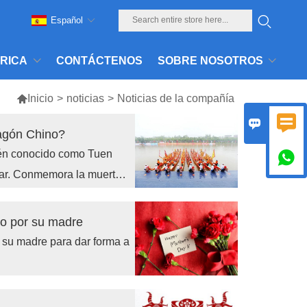
Español
BRICA
CONTÁCTENOS
SOBRE NOSOTROS

Inicio
>
noticias
>
Noticias de la compañía


ragón Chino?
ién conocido como Tuen

unar. Conmemora la muerte
 por su patriotismo y
ualmente se convirtió en
ado por su madre
r su madre para dar forma a