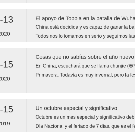
el antiguo examen imperial.
-13
El apoyo de Toppla en la batalla de Wuha
China está decidida y es capaz de ganar la bat
2020
Todos nos lo tomamos en serio y seguimos las 
gobierno para contener la propagación del vir
sigue siendo optimista hasta cierto punto. La 
Cosas que no sabías sobre el año nuevo
-15
eventualmente controlada y eliminada.
En China, escuchará que se llama chunjie (春节
Primavera. Todavía es muy invernal, pero la fes
2020
los días más fríos. La gente da la bienvenida a
consigo: plantaciones y cosechas, nuevos co
comienzos.
-15
Un octubre especial y significativo
Octubre es un mes especial y significativo debid
2019
Día Nacional y el feriado de 7 días, que es el 