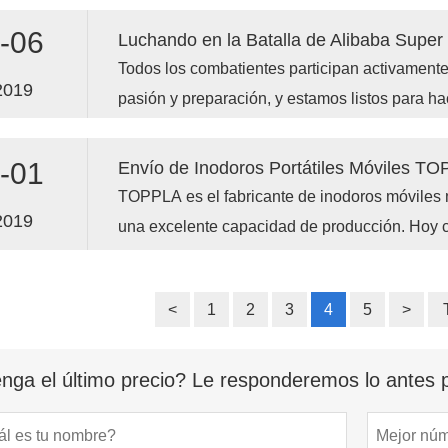
el Festival de Primavera.
-06
Luchando en la Batalla de Alibaba Super
Todos los combatientes participan activamente
2019
pasión y preparación, y estamos listos para ha
alcanzar e incluso superar nuestra meta de ve
-01
Envío de Inodoros Portátiles Móviles T
TOPPLA es el fabricante de inodoros móviles
2019
una excelente capacidad de producción. Hoy
inodoros TPT-H02 wc desarmados a Mongolia.
comercial de todos nuestros clientes.
<
1
2
3
4
5
>
nga el último precio? Le responderemos lo antes p