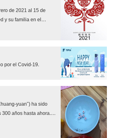
ero de 2021 al 15 de
 y su familia en el
o por el Covid-19.
 Zhuang-yuan") ha sido
s 300 años hasta ahora.
un simple juego de dados
scar un rango más alto en