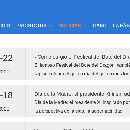
NICIO
PRODUCTOS
NOTICIAS
CASO
LA FÁ
-22
¿Cómo surgió el Festival del Bote del D
El famoso Festival del Bote del Dragón, tamb
2021
Ng, se celebra el quinto día del quinto mes l
de Qu Yuan, un poeta y ministro chino conocido
contribuciones a la poesía clásica y que event
-18
Día de la Madre: el presidente Xi inspir
un héroe nacional.
Día de la Madre: el presidente Xi inspirado po
2021
la perspectiva de la vida, la gobernabilidad.