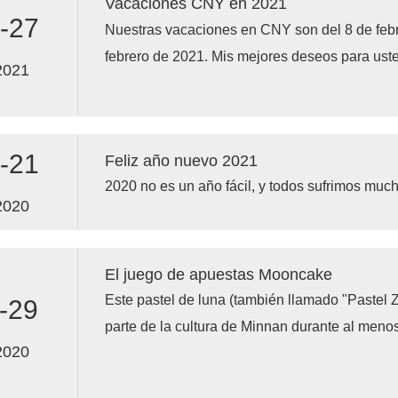
Vacaciones CNY en 2021
-27
Nuestras vacaciones en CNY son del 8 de febr
febrero de 2021. Mis mejores deseos para usted
2021
próximo año.
-21
Feliz año nuevo 2021
2020 no es un año fácil, y todos sufrimos much
2020
El juego de apuestas Mooncake
Este pastel de luna (también llamado "Pastel
-29
parte de la cultura de Minnan durante al meno
2020
Esta costumbre única transforma tácitamente 
en un juego, lo que anima a las personas a bu