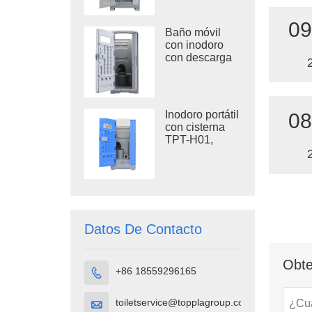
para exteriores
TPT-H14A
09
Baño móvil
con inodoro
con descarga
TPT-M01 para
obras de
construcción
Inodoro portátil
08
con cisterna
TPT-H01,
cubículo de
inodoro portátil
de plástico
HDPE
Datos De Contacto
Obte
+86 18559296165

toiletservice@topplagroup.com
