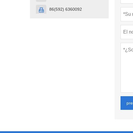
86(592) 6360092

pre