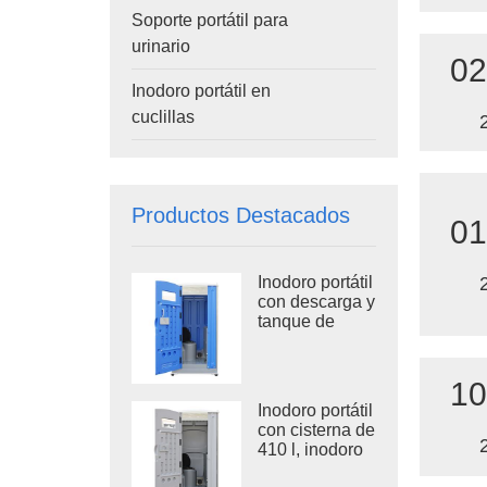
Soporte portátil para
urinario
02
Inodoro portátil en
cuclillas
Productos Destacados
01
Inodoro portátil
con descarga y
tanque de
residuos TPT-
H14B de 410
L, montado
10
sobre patín de
Inodoro portátil
acero.
con cisterna de
410 l, inodoro
de plástico