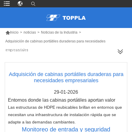

Inicio
>
noticias
>
Noticias de la Industria
>
Adquisición de cabinas portátiles duraderas para necesidades
empresariales
MÁS PRODUCTOS
Adquisición de cabinas portátiles duraderas para
necesidades empresariales
29-01-2026
Entornos donde las cabinas portátiles aportan valor
Las estructuras de HDPE reubicables brillan en entornos que 
necesitan una infraestructura de instalación rápida que se 
adapte a las demandas cambiantes.
Monitoreo de entrada y seguridad