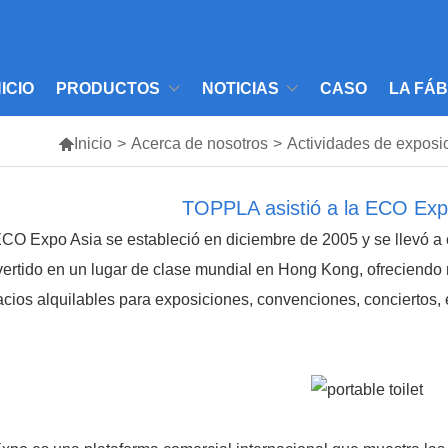
NICIO
PRODUCTOS
NOTICIAS
CASO
LA FÁ

Inicio
>
Acerca de nosotros
>
Actividades de exposi
TOPPLA asistió a la ECO Exp
CO Expo Asia se estableció en diciembre de 2005 y se llevó a
ertido en un lugar de clase mundial en Hong Kong, ofreciend
cios alquilables para exposiciones, convenciones, conciertos, 