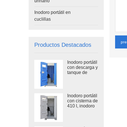
urinario
Inodoro portátil en
cuclillas
pre
Productos Destacados
Inodoro portátil
con descarga y
tanque de
residuos TPT-
H14B de 410
L, montado
sobre patín de
Inodoro portátil
acero.
con cisterna de
410 l, inodoro
de plástico
para exteriores
TPT-H14A