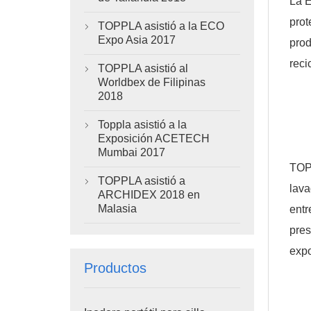
La E
prot
TOPPLA asistió a la ECO

Expo Asia 2017
prod
reci
TOPPLA asistió al

Worldbex de Filipinas
2018
Toppla asistió a la

Exposición ACETECH
Mumbai 2017
TOPP
TOPPLA asistió a

lav
ARCHIDEX 2018 en
Malasia
entr
pres
exp
Productos