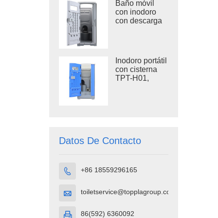
Baño móvil
con inodoro
con descarga
TPT-M01 para
obras de
construcción
Inodoro portátil
con cisterna
TPT-H01,
cubículo de
inodoro portátil
de plástico
HDPE
Datos De Contacto
+86 18559296165

toiletservice@topplagroup.com

86(592) 6360092
