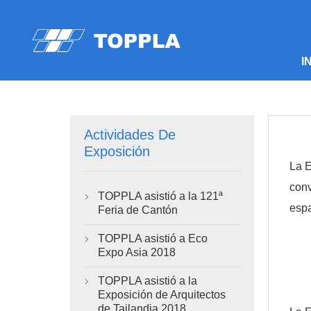
I
Actividades De
Exposición
La E
conv
TOPPLA asistió a la 121ª

espa
Feria de Cantón
TOPPLA asistió a Eco

Expo Asia 2018
TOPPLA asistió a la

Exposición de Arquitectos
de Tailandia 2018