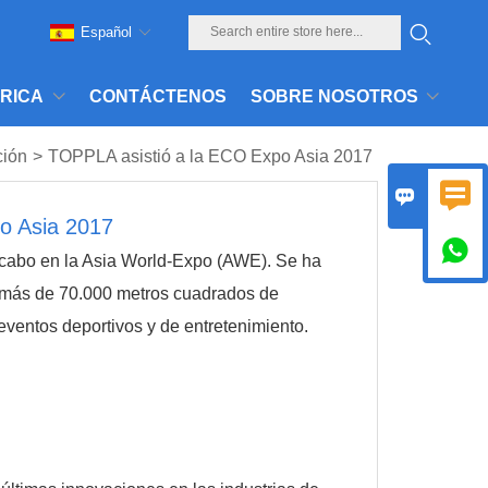
Español
BRICA
CONTÁCTENOS
SOBRE NOSOTROS
ción
>
TOPPLA asistió a la ECO Expo Asia 2017


o Asia 2017

 cabo en la Asia World-Expo (AWE). Se ha
o más de 70.000 metros cuadrados de
eventos deportivos y de entretenimiento.